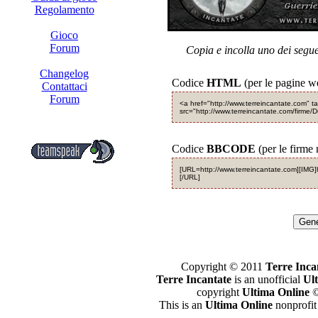
Regolamento
Gioco
Forum
Copia e incolla uno dei segue
Changelog
Codice
HTML
(per le pagine w
Contattaci
Forum
<a href="http://www.terreincantate.com" 
src="http://www.terreincantate.com/firme/
Codice
BBCODE
(per le firme 
[URL=http://www.terreincantate.com][IMG]
[/URL]
Gene
Copyright © 2011
Terre Inca
Terre Incantate
is an unofficial
Ul
copyright
Ultima Online
©
This is an
Ultima Online
nonprofit