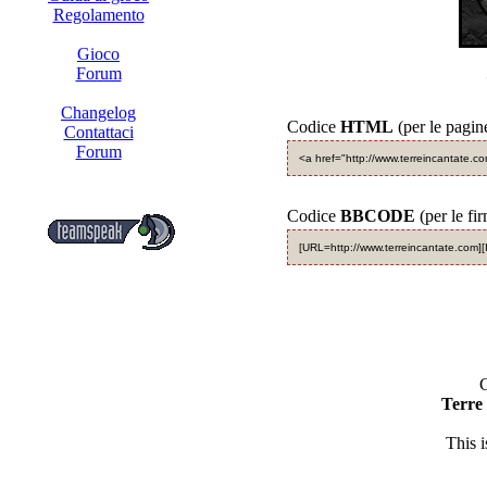
Regolamento
Gioco
Forum
Changelog
Codice
HTML
(per le pagin
Contattaci
Forum
<a href="http://www.terreincantate.c
Codice
BBCODE
(per le fi
[URL=http://www.terreincantate.com][
C
Terre
This 