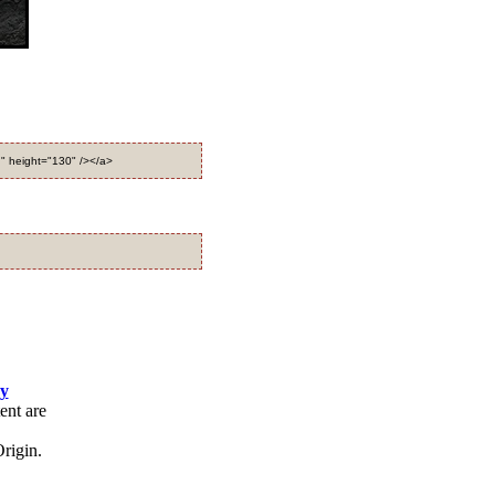
;" height="130" /></a>
cy
ent are
rigin.