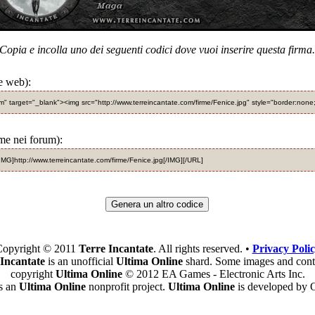
Copia e incolla uno dei seguenti codici dove vuoi inserire questa firma.
e web):
om" target="_blank"><img src="http://www.terreincantate.com/firme/Fenice.jpg" style="border:none
rme nei forum):
IMG]http://www.terreincantate.com/firme/Fenice.jpg[/IMG][/URL]
Genera un altro codice
opyright © 2011
Terre Incantate
. All rights reserved. •
Privacy Poli
 Incantate
is an unofficial
Ultima Online
shard. Some images and cont
copyright
Ultima Online
© 2012 EA Games - Electronic Arts Inc.
is an
Ultima Online
nonprofit project.
Ultima Online
is developed by O