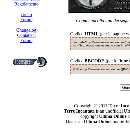
Regolamento
Gioco
Forum
Copia e incolla uno dei segue
Changelog
Codice
HTML
(per le pagine w
Contattaci
Forum
<a href="http://www.terreincantate.com" 
src="http://www.terreincantate.com/firme/
Codice
BBCODE
(per le firme 
[URL=http://www.terreincantate.com][IMG]h
Gene
Copyright © 2011
Terre Inca
Terre Incantate
is an unofficial
Ul
copyright
Ultima Online
©
This is an
Ultima Online
nonprofit