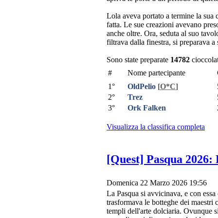
Lola aveva portato a termine la sua
fatta. Le sue creazioni avevano pres
anche oltre. Ora, seduta al suo tavo
filtrava dalla finestra, si preparava a
Sono state preparate
14782
cioccolat
#
Nome partecipante
1°
OldPelio
[
O*C
]
2°
Trez
3°
Ork Falken
Visualizza la classifica completa
[Quest] Pasqua 2026: 
Domenica 22 Marzo 2026 19:56
La Pasqua si avvicinava, e con essa q
trasformava le botteghe dei maestri c
templi dell'arte dolciaria. Ovunque 