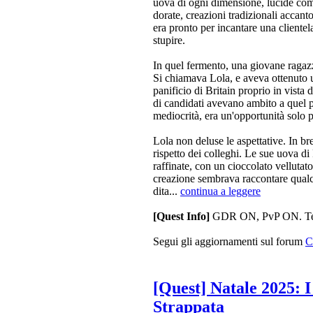
uova di ogni dimensione, lucide come
dorate, creazioni tradizionali accant
era pronto per incantare una clientela
stupire.
In quel fermento, una giovane ragaz
Si chiamava Lola, e aveva ottenuto u
panificio di Britain proprio in vista
di candidati avevano ambito a quel po
mediocrità, era un'opportunità solo p
Lola non deluse le aspettative. In br
rispetto dei colleghi. Le sue uova di
raffinate, con un cioccolato vellutat
creazione sembrava raccontare qualco
dita...
continua a leggere
[Quest Info]
GDR ON, PvP ON. Term
Segui gli aggiornamenti sul forum
C
[Quest] Natale 2025: 
Strappata