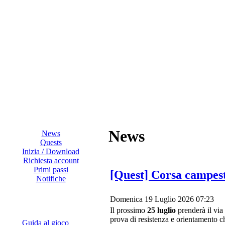
News
News
Quests
Inizia / Download
Richiesta account
Primi passi
[Quest] Corsa campest
Notifiche
Domenica 19 Luglio 2026 07:23
Il prossimo
25 luglio
prenderà il via
prova di resistenza e orientamento c
Guida al gioco