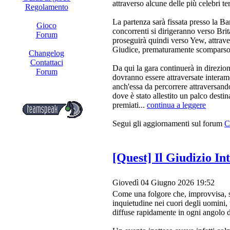
attraverso alcune delle più celebri te
Regolamento
La partenza sarà fissata presso la Ba
Gioco
concorrenti si dirigeranno verso Bri
Forum
proseguirà quindi verso Yew, attrav
Giudice, prematuramente scomparso i
Changelog
Contattaci
Da qui la gara continuerà in direzion
Forum
dovranno essere attraversate interam
anch'essa da percorrere attraversando
dove è stato allestito un palco desti
premiati...
continua a leggere
Segui gli aggiornamenti sul forum
C
[Quest] Il Giudizio In
Giovedì 04 Giugno 2026 19:52
Come una folgore che, improvvisa, sq
inquietudine nei cuori degli uomini,
diffuse rapidamente in ogni angolo 