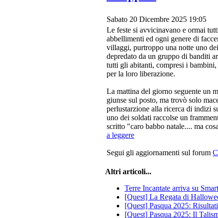
Sabato 20 Dicembre 2025 19:05
Le feste si avvicinavano e ormai tutt
abbellimenti ed ogni genere di faccen
villaggi, purtroppo una notte uno dei 
depredato da un gruppo di banditi arm
tutti gli abitanti, compresi i bambini
per la loro liberazione.
La mattina del giorno seguente un man
giunse sul posto, ma trovò solo macer
perlustarzione alla ricerca di indizi 
uno dei soldati raccolse un framment
scritto "caro babbo natale.... ma cosa
a leggere
Segui gli aggiornamenti sul forum
C
Altri articoli...
Terre Incantate arriva su Smar
[Quest] La Regata di Hallowe
[Quest] Pasqua 2025: Risultati
[Quest] Pasqua 2025: Il Tali