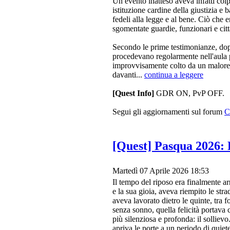
Un evento inatteso aveva infatti colp
istituzione cardine della giustizia e 
fedeli alla legge e al bene. Ciò che 
sgomentate guardie, funzionari e citt
Secondo le prime testimonianze, dopo
procedevano regolarmente nell'aula p
improvvisamente colto da un malore
davanti...
continua a leggere
[Quest Info]
GDR ON, PvP OFF.
Segui gli aggiornamenti sul forum
C
[Quest] Pasqua 2026: R
Martedì 07 Aprile 2026 18:53
Il tempo del riposo era finalmente ar
e la sua gioia, aveva riempito le stra
aveva lavorato dietro le quinte, tra f
senza sonno, quella felicità portava 
più silenziosa e profonda: il sollievo
apriva le porte a un periodo di quiet