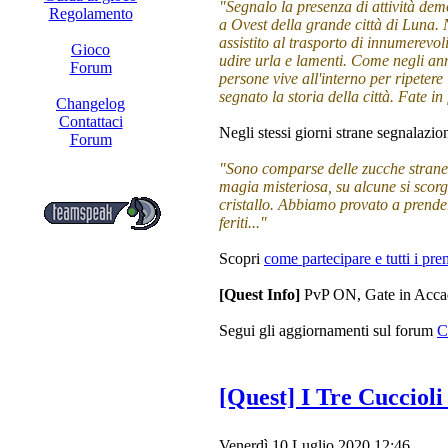
"Segnalo la presenza di attività dem
Regolamento
a Ovest della grande città di Luna.
assistito al trasporto di innumerevol
Gioco
udire urla e lamenti. Come negli an
Forum
persone vive all'interno per ripetere
segnato la storia della città. Fate in
Changelog
Contattaci
Negli stessi giorni strane segnalazion
Forum
"Sono comparse delle zucche strane
magia misteriosa, su alcune si scorge
cristallo. Abbiamo provato a prende
feriti..."
Scopri
come partecipare e tutti i pre
[Quest Info]
PvP ON, Gate in Acc
Segui gli aggiornamenti sul forum
C
[Quest] I Tre Cuccioli
Venerdì 10 Luglio 2020 12:46