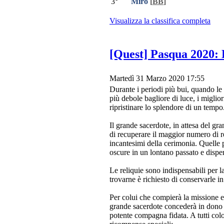
3°
Miro
[
BB
]
Visualizza la classifica completa
[Quest] Pasqua 2020:
Martedì 31 Marzo 2020 17:55
Durante i periodi più bui, quando l
più debole bagliore di luce, i miglio
ripristinare lo splendore di un tempo
Il grande sacerdote, in attesa del gra
di recuperare il maggior numero di re
incantesimi della cerimonia. Quelle 
oscure in un lontano passato e dispers
Le reliquie sono indispensabili per l
trovarne è richiesto di conservarle in
Per colui che compierà la missione ec
grande sacerdote concederà in dono 
potente compagna fidata. A tutti col