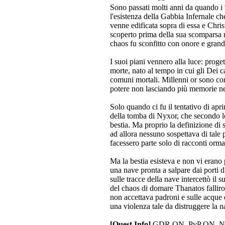
Sono passati molti anni da quando i 
l'esistenza della Gabbia Infernale ch
venne edificata sopra di essa e Chri
scoperto prima della sua scomparsa ne
chaos fu sconfitto con onore e gran
I suoi piani vennero alla luce: prog
morte, nato al tempo in cui gli Dei 
comuni mortali. Millenni or sono com
potere non lasciando più memorie nei 
Solo quando ci fu il tentativo di apri
della tomba di Nyxor, che secondo le
bestia. Ma proprio la definizione di
ad allora nessuno sospettava di tale p
facessero parte solo di racconti orma
Ma la bestia esisteva e non vi erano 
una nave pronta a salpare dai porti
sulle tracce della nave intercettò il s
del chaos di domare Thanatos fallir
non accettava padroni e sulle acque
una violenza tale da distruggere la n
[Quest Info]
GDR ON, PvP ON, Narra