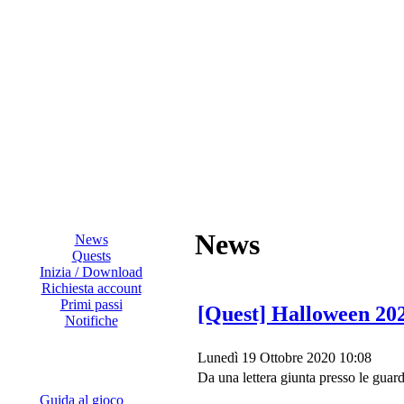
News
News
Quests
Inizia / Download
Richiesta account
Primi passi
[Quest] Halloween 202
Notifiche
Lunedì 19 Ottobre 2020 10:08
Da una lettera giunta presso le guar
Guida al gioco