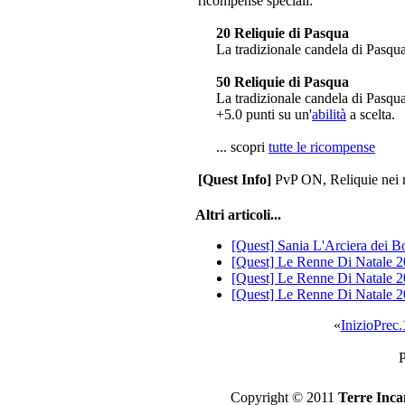
ricompense speciali:
20 Reliquie di Pasqua
La tradizionale candela di Pasqua
50 Reliquie di Pasqua
La tradizionale candela di Pasqua
+5.0 punti su un'
abilità
a scelta.
... scopri
tutte le ricompense
[Quest Info]
PvP ON, Reliquie nei 
Altri articoli...
[Quest] Sania L'Arciera dei B
[Quest] Le Renne Di Natale 20
[Quest] Le Renne Di Natale 2
[Quest] Le Renne Di Natale 
«
Inizio
Prec.
P
Copyright © 2011
Terre Inca