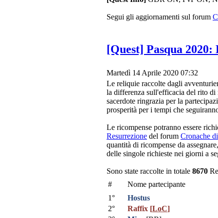
Segui gli aggiornamenti sul forum
C
[Quest] Pasqua 2020: 
Martedì 14 Aprile 2020 07:32
Le reliquie raccolte dagli avventurier
la differenza sull'efficacia del rito d
sacerdote ringrazia per la partecipa
prosperità per i tempi che seguirann
Le ricompense potranno essere richi
Resurrezione
del forum
Cronache di
quantità di ricompense da assegnare
delle singole richieste nei giorni a se
Sono state raccolte in totale
8670
Rel
#
Nome partecipante
1°
Hostus
2°
Raffix
[
LoC
]