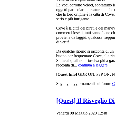
Le voci corrono veloci, soprattutto le
oggetti particolari o creature uniche
che la loro origine è la città di Cove
serio e più intrigante.
Cove è la città dei pirati e dei malvi
commerci loschi, tutti sanno bene c
proviene da laggiù, qualcosa, seppur
di verità.
Da qualche giorno si racconta di un
buono per frequentare Cove, alla rice
Sidhe ai quali non riusciva più a gar
racconta di...
continua a leggere
[Quest Info]
GDR ON, PvP ON, Narrat
Segui gli aggiornamenti sul forum
C
[Quest] Il Risveglio D
Venerdì 08 Maggio 2020 12:48