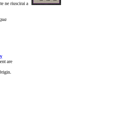
e ne riuscirai a
qua
cy
ent are
rigin.