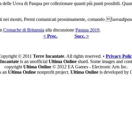
a delle Uova di Pasqua per collezionare quanti più punti possibili. Quant
i nei mostri, Premi comunicati prossimamente, comando
[uovadipas
um
Cronache di Britannia
alla discussione
Pasqua 2019
.
< Prec.
Succ. >
opyright © 2011
Terre Incantate
. All rights reserved. •
Privacy Poli
 Incantate
is an unofficial
Ultima Online
shard. Some images and cont
copyright
Ultima Online
© 2012 EA Games - Electronic Arts Inc.
is an
Ultima Online
nonprofit project.
Ultima Online
is developed by O