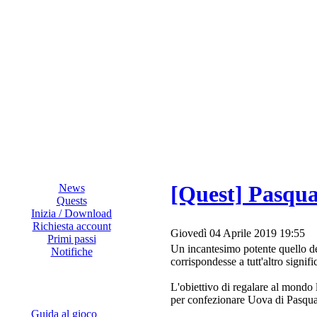
[Quest] Pasqu
News
Quests
Inizia / Download
Richiesta account
Giovedì 04 Aprile 2019 19:55
Primi passi
Un incantesimo potente quello de
Notifiche
corrispondesse a tutt'altro signif
L'obiettivo di regalare al mondo l
per confezionare Uova di Pasqua
Guida al gioco