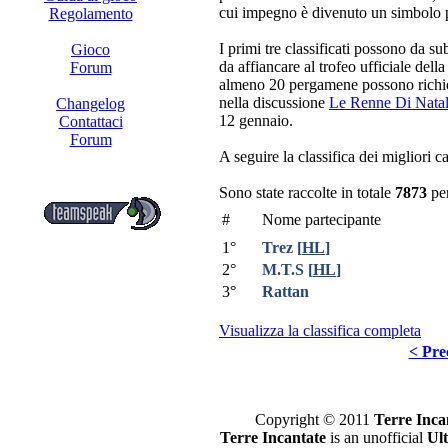
cui impegno è divenuto un simbolo pe
Regolamento
I primi tre classificati possono da sub
Gioco
da affiancare al trofeo ufficiale de
Forum
almeno 20 pergamene possono richie
nella discussione
Le Renne Di Nata
Changelog
12 gennaio.
Contattaci
Forum
A seguire la classifica dei migliori 
Sono state raccolte in totale
7873
pe
#
Nome partecipante
1°
Trez
[
HL
]
2°
M.T.S
[
HL
]
3°
Rattan
Visualizza la classifica completa
< Pre
Copyright © 2011
Terre Inca
Terre Incantate
is an unofficial
Ul