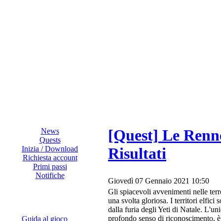
[Quest] Le Renn
News
Quests
Inizia / Download
Risultati
Richiesta account
Primi passi
Notifiche
Giovedì 07 Gennaio 2021 10:50
Gli spiacevoli avvenimenti nelle terr
una svolta gloriosa. I territori elfici 
dalla furia degli Yeti di Natale. L'un
profondo senso di riconoscimento, è
Guida al gioco